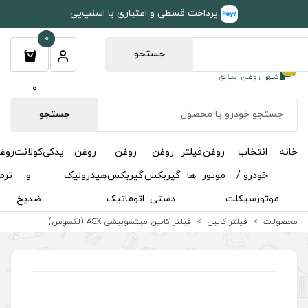
طی و اعتباری با اسنپ‌پی
0
جستجو
0
جستجو
روغن
روغن
روغن
یدکی
کولانت
روغن
مکمل
خوشبوکننده
درباره
تماس
گیربکس
گیربکس
هیدرولیک
و
ترمز
و
ما
با ما
دستی
اتوماتیک
ضدیخ
اکتان
ر کابین میتسوبیشی ASX (لکسوس)