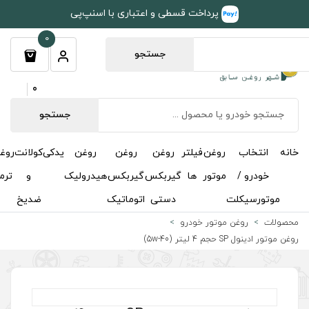
طی و اعتباری با اسنپ‌پی
0
جستجو
0
جستجو
روغن
روغن
روغن
یدکی
کولانت
روغن
مکمل
خوشبوکننده
درباره
تماس
گیربکس
گیربکس
هیدرولیک
و
ترمز
و
ما
با ما
دستی
اتوماتیک
ضدیخ
اکتان