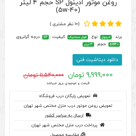
روغن موتور ادینول SP حجم 4 لیتر
(5w-40
(10 نظر مشتری )