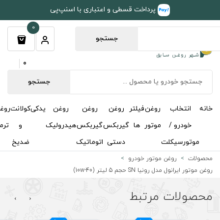
طی و اعتباری با اسنپ‌پی
0
جستجو
0
جستجو
روغن
روغن
روغن
یدکی
کولانت
روغن
مکمل
خوشبوکننده
درباره
تماس
گیربکس
گیربکس
هیدرولیک
و
ترمز
و
ما
با ما
دستی
اتوماتیک
ضدیخ
اکتان
›
‹