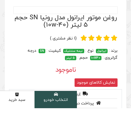
انتخاب خودرو
سبد خرید
دسته
روغن موتور ایرانول مدل رونیا SN حجم