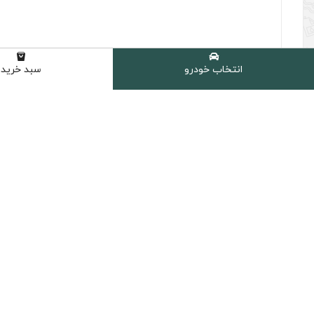
انتخاب خودرو
سبد خرید
(0 نظر مشتری )
برند :
حجم :
توتال
1 لیتر