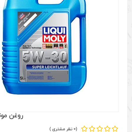
روغن موتور لیکومولی  SN
(0 نظر مشتری )