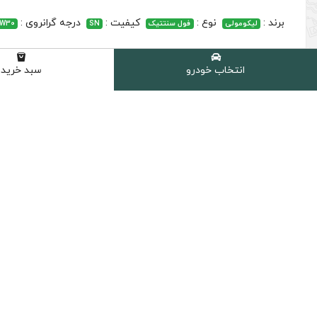
برند :
نوع :
کیفیت :
درجه گرانروی :
لیکومولی
فول سنتتیک
SN
W30
انتخاب خودرو
سبد خرید