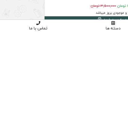
ن
3,500,000 تومان
 موجودی بروز میباشد
دن به سبد خرید
دسته ها
تماس با ما
4
د
ق
س
ط
بد
و
ن
ک
ارم
ز