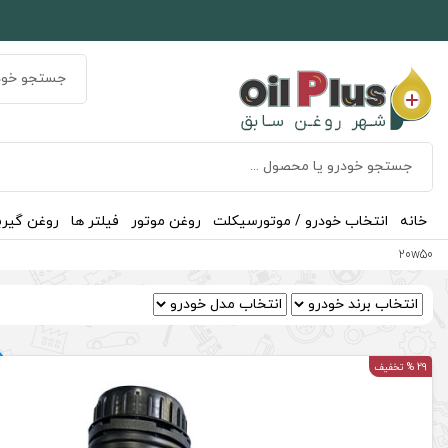
خانه
انتخاب خودرو / موتورسیکلت
روغن موتور
فیلتر ها
روغن گیر
20w50
29 % تخفیف