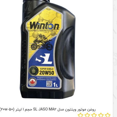
روغن موتور وینتون مدل SL JASO MA2 حجم 1 لیتر (20w-50)