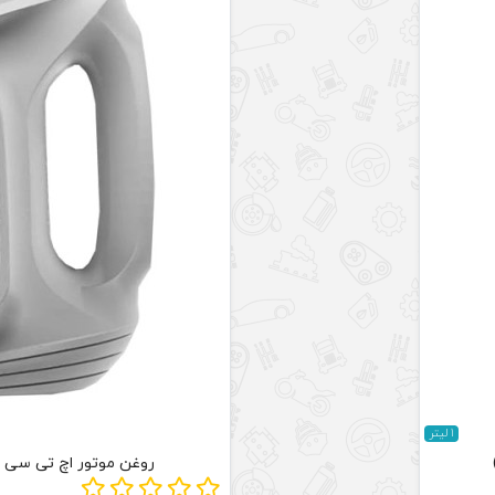
1 لیتر
روغن موتور اچ تی سی HTC مدل SL حجم 4.5 لیتر (20W-50)