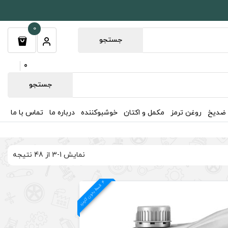
0
جستجو
0
جستجو
 ضدیخ
روغن ترمز
مکمل و اکتان
خوشبوکننده
درباره ما
تماس با ما
نمایش 1-3 از 48 نتیجه
4
د
ق
س
ط
بد
و
ن
ک
ارم
ز