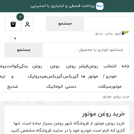
طی و اعتباری با اسنپ‌پی
0
جستجو
0
جستجو
روغن
روغن
روغن
یدکی
کولانت
روغن
مکمل
خوشبوکننده
درباره
تماس
گیربکس
گیربکس
هیدرولیک
و
ترمز
و
ما
با ما
دستی
اتوماتیک
ضدیخ
اکتان
اه شهر روغن بسیار ساده است. تنها
خود را در سایت فروشگاه مشخص کنید.