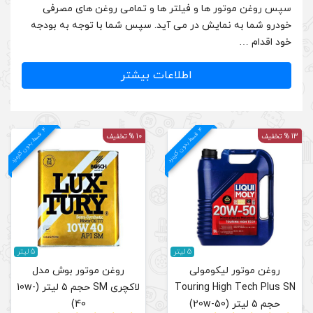
تر ها و تمامی روغن های مصرفی
ی آید. سپس شما با توجه به بودجه
لاعات بیشتر
4
د
م
ق
س
ط
بد
و
ن
ک
ارم
ز
10 % تخفیف
5 لیتر
روغن موتور بوش مدل
T
لاکچری SM حجم 5 لیتر (10w-
40)