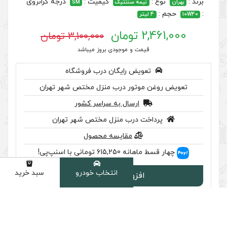
کیفیت :
درجه گرانروی
سنتتیک
SM
3,100,000 تومان
 موجودی بروز میباشد
رایگان درب فروشگاه
ر درب منزل مختص شهر تهران
سال به سراسر کشور
ب منزل مختص شهر تهران
مقایسه محصول
 اسنپ‌پی!
انتخاب خودرو
سبد خرید
دسته
ودن به سبد
سب تایید اصالت را بررسی کنید