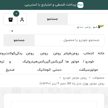
طی و اعتباری با اسنپ‌پی
0
جستجو
0
جستجو
روغن
روغن
روغن
یدکی
کولانت
روغن
مکمل
خوشبوکننده
درباره
تماس
گیربکس
گیربکس
هیدرولیک
و
ترمز
و
ما
با ما
دستی
اتوماتیک
ضدیخ
اکتان