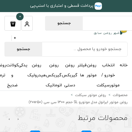
طی و اعتباری با اسنپ‌پی
0
جستجو
0
جستجو
روغن
روغن
روغن
یدکی
کولانت
روغن
مکمل
خوشبوکننده
درباره
تماس
گیربکس
گیربکس
هیدرولیک
و
ترمز
و
ما
با ما
دستی
اتوماتیک
ضدیخ
اکتان
ت
›
‹