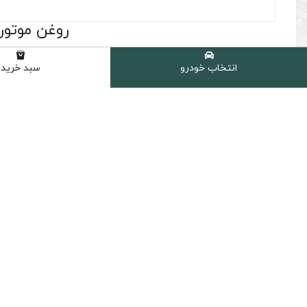
روغن موتور سپاها
(21 نظر مشتری )
انتخاب خودرو
سبد خرید
برند :
نوع :
کیفیت :
درجه گرانروی :
سپاهان
فول سنتتیک
SM
10W40