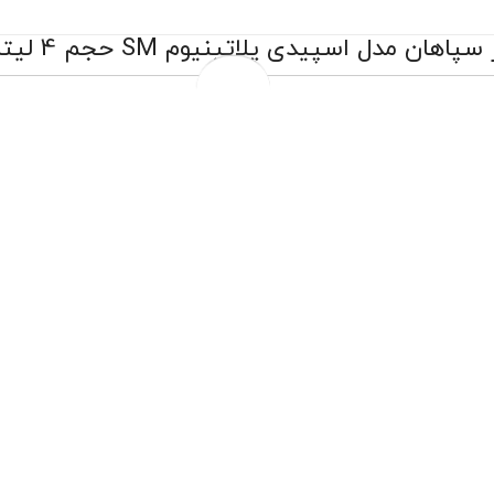
ن مدل اسپیدی پلاتینیوم SM حجم 4 لیتر (10w-40)
حجم :
4 لیتر
2,350,000 تومان
2,800,000 تومان
قیمت و موجودی بروز میباشد
تعویض رایگان درب فروشگاه
تعویض روغن موتور درب منزل مختص شهر تهران
ارسال به سراسر کشور
پرداخت درب منزل مختص شهر تهران
مقایسه محصول
چهار قسط ماهانه 587,500 تومانی با اسنپ‌پی!